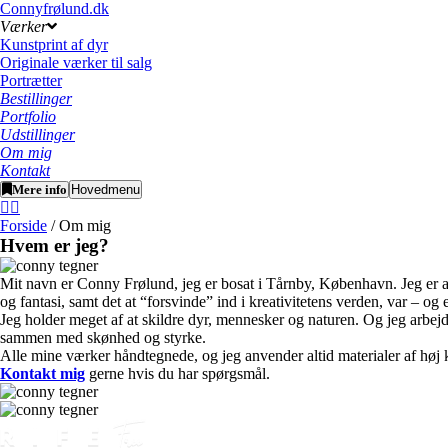
Connyfrølund.dk
Værker
Kunstprint af dyr
Originale værker til salg
Portrætter
Bestillinger
Portfolio
Udstillinger
Om mig
Kontakt
Mere info
Hovedmenu
Forside
/ Om mig
Hvem er jeg?
Mit navn er Conny Frølund, jeg er bosat i Tårnby, København. Jeg er aut
og fantasi, samt det at “forsvinde” ind i kreativitetens verden, var – og e
Jeg holder meget af at skildre dyr, mennesker og naturen. Og jeg arbejd
sammen med skønhed og styrke.
Alle mine værker håndtegnede, og jeg anvender altid materialer af høj kv
Kontakt mig
gerne hvis du har spørgsmål.