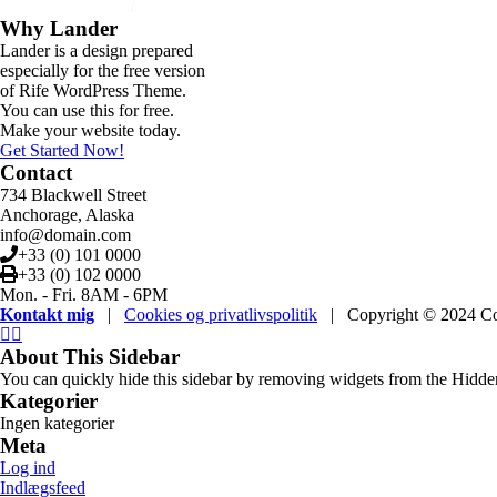
Why Lander
Lander is a design prepared
especially for the free version
of Rife WordPress Theme.
You can use this for free.
Make your website today.
Get Started Now!
Contact
734 Blackwell Street
Anchorage, Alaska
info@domain.com
+33 (0) 101 0000
+33 (0) 102 0000
Mon. - Fri. 8AM - 6PM
Kontakt mig
|
Cookies og privatlivspolitik
| Copyright © 2024 Conny
About This Sidebar
You can quickly hide this sidebar by removing widgets from the Hidden
Kategorier
Ingen kategorier
Meta
Log ind
Indlægsfeed