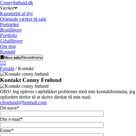
Connyfrølund.dk
Værker
Kunstprint af dyr
Originale værker til salg
Portrætter
Bestillinger
Portfolio
Udstillinger
Om mig
Kontakt
Mere info
Hovedmenu
Forside
/ Kontakt
Kontakt Conny Frølund
OBS! Jeg oplever i øjeblikket problemer med min kontaktformular, jeg
opfordrer derfor til at skrive direkte til min mail:
cfroelund@hotmail.com
Dit navn*
Din e-mail*
Emne*